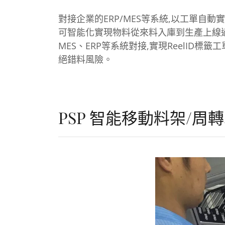
對接企業的ERP/MES等系統,以工單自
可智能化實現物料從來料入庫到生產上線
MES、ERP等系統對接,實現ReelID標
絕錯料風險。
PSP 智能移動料架/周