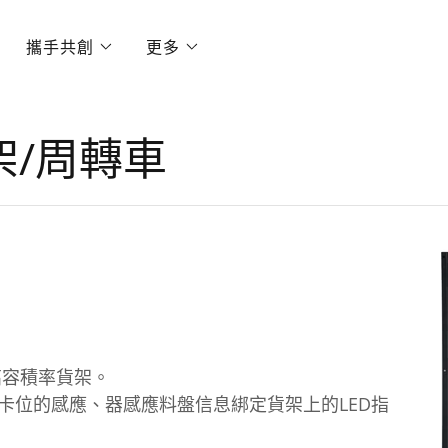
攜手共創
更多
架/周轉車
：
高容積率貨架。
卡位的感應、器感應料盤信息綁定貨架上的LED指