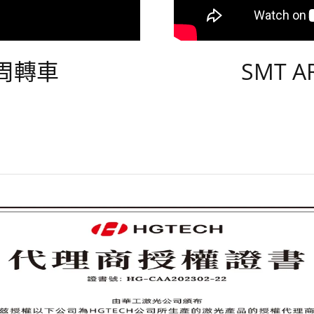
/周轉車
SMT 