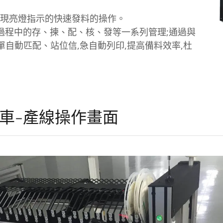
動實現亮燈指示的快速發料的操作。
過程中的存、揀、配、核、發等一系列管理;通過與
籤工單自動匹配、站位信,急自動列印,提高備料效率,杜
轉車-產線操作畫面